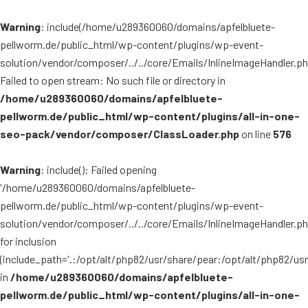
Warning
: include(/home/u289360060/domains/apfelbluete-
pellworm.de/public_html/wp-content/plugins/wp-event-
solution/vendor/composer/../../core/Emails/InlineImageHandler.ph
Failed to open stream: No such file or directory in
/home/u289360060/domains/apfelbluete-
pellworm.de/public_html/wp-content/plugins/all-in-one-
seo-pack/vendor/composer/ClassLoader.php
on line
576
Warning
: include(): Failed opening
'/home/u289360060/domains/apfelbluete-
pellworm.de/public_html/wp-content/plugins/wp-event-
solution/vendor/composer/../../core/Emails/InlineImageHandler.ph
for inclusion
(include_path='.:/opt/alt/php82/usr/share/pear:/opt/alt/php82/us
in
/home/u289360060/domains/apfelbluete-
pellworm.de/public_html/wp-content/plugins/all-in-one-